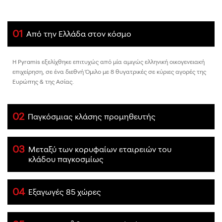
01
Από την Ελλάδα στον κόσμο
Η Pyramis εξελίχθηκε επιτυχώς από μία αμιγώς ελληνική οικογενειακή
επιχείρηση, σε ένα διεθνή Όμιλο με 8 θυγατρικές σε κύριες αγορές της
Ευρώπης & της Ασίας.
02
Παγκόσμιας κλάσης προμηθευτής
03
Μεταξύ των κορυφαίων εταιρειών του
κλάδου παγκοσμίως
04
Εξαγωγές 85 χώρες