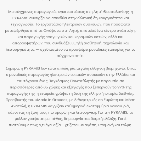
Με σύγχρονες παραγωγικές εγκαταστάσεις στη Λητή Θεσσαλονίκης, η
PYRAMIS συνεχίζει να επενδύει στην ελληνική δημιουργικότητα και
τεχνογνωσία. Το εργοστάσιο ηλεκτρικών συσκευών, που πρόσφατα
μεταφέρθηκε από τα Οινόφυτα στη Λητή, αποτελεί ένα κέντρο ανάπτυξης
και παραγωγής επαγωγικών και κεραμικών εστιών, αλλά και
απορροφητήρων, που συνδυάζει υψηλή αισθητική, τεχνολογία και
λειτουργικότητα — σχεδιασμένο να προσφέρει μοναδικές εμπειρίες για το
σύγχρονο σπίτι.
Σήμερα, η PYRAMIS δεν είναι απλώς μία μεγάλη ελληνική βιομηχανία. Είναι
ο μοναδικός παραγωγός ηλεκτρικών οικιακών συσκευών στην Ελλάδα και
ταυτόχρονα ένας Παγκόσμιος Πρωταθλητής με παρουσία σε
περισσότερες από 85 χώρες και εξαγωγές που ξεπερνούν το 97% της
παραγωγής της, η εταιρεία γράφει τη δική της ελληνική ιστορία διεθνώς.
Πρεσβευτής του «Made in Greece», με 8 θυγατρικές σε Ευρώπη και Μέση
Ανατολή, η PYRAMIS «αγγίζει» καθημερινά εκατομμύρια νοικοκυριά,
κάνοντας τη ζωή τους πιο όμορφη και λειτουργική. Για την PYRAMIS, το
μέλλον γράφεται με πάθος, δημιουργία και διαρκή εξέλιξη. Γιατί
πιστεύουμε πως ό,τι έχει αξία... χτίζεται με αγάπη, υπομονή και τόλμη.