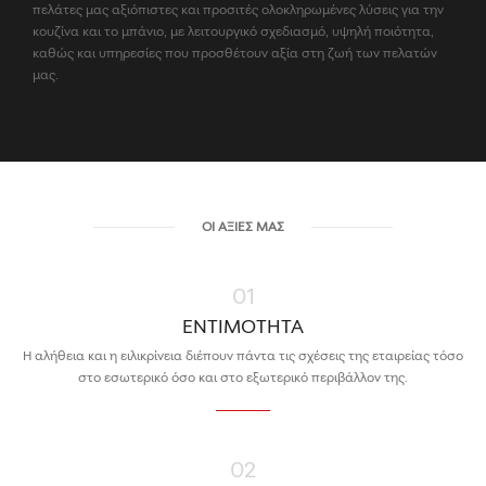
πελάτες μας αξιόπιστες και προσιτές ολοκληρωμένες λύσεις για την
κουζίνα και το μπάνιο, με λειτουργικό σχεδιασμό, υψηλή ποιότητα,
καθώς και υπηρεσίες που προσθέτουν αξία στη ζωή των πελατών
μας.
ΟΙ ΑΞΊΕΣ ΜΑΣ
01
ΕΝΤΙΜΟΤΗΤΑ
Η αλήθεια και η ειλικρίνεια διέπουν πάντα τις σχέσεις της εταιρείας τόσο
στο εσωτερικό όσο και στο εξωτερικό περιβάλλον της.
02