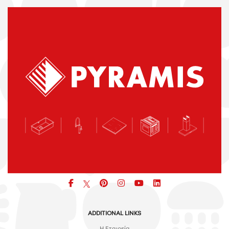
Facebook
pinterest
icon
icon
icon
ADDITIONAL LINKS
H Εταιρεία