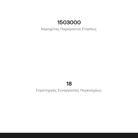
1670000
Νεροχύτες Παράγονται Ετησίως
20
Στρατηγικές Συνεργασίες Παγκοσμίως