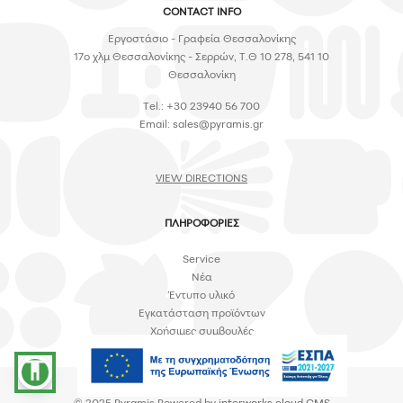
CONTACT INFO
Εργοστάσιο - Γραφεία Θεσσαλονίκης
17ο χλμ Θεσσαλονίκης - Σερρών, Τ.Θ 10 278, 541 10
Θεσσαλονίκη
Tel.: +30 23940 56 700
Email:
sales@pyramis.gr
VIEW DIRECTIONS
ΠΛΗΡΟΦΟΡΙΕΣ
Service
Νέα
Έντυπο υλικό
Εγκατάσταση προϊόντων
Χρήσιμες συμβουλές
accessibility
© 2025 Pyramis Powered by
interworks.cloud CMS