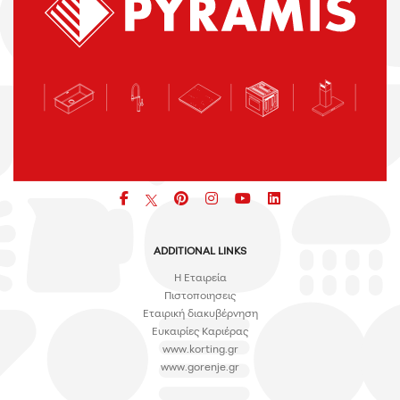
Facebook
pinterest
icon
icon
icon
ADDITIONAL LINKS
H Εταιρεία
Πιστοποιησεις
Εταιρική διακυβέρνηση
Ευκαιρίες Καριέρας
www.korting.gr
www.gorenje.gr