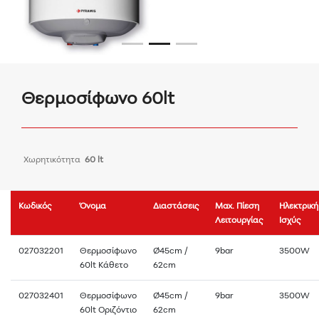
Θερμοσίφωνο 60lt
Χωρητικότητα
60 lt
Κωδικός
Όνομα
Διαστάσεις
Max. Πίεση
Ηλεκτρική
Λειτουργίας
Ισχύς
027032201
Θερμοσίφωνο
Ø45cm /
9bar
3500W
60lt Κάθετο
62cm
027032401
Θερμοσίφωνο
Ø45cm /
9bar
3500W
60lt Οριζόντιο
62cm