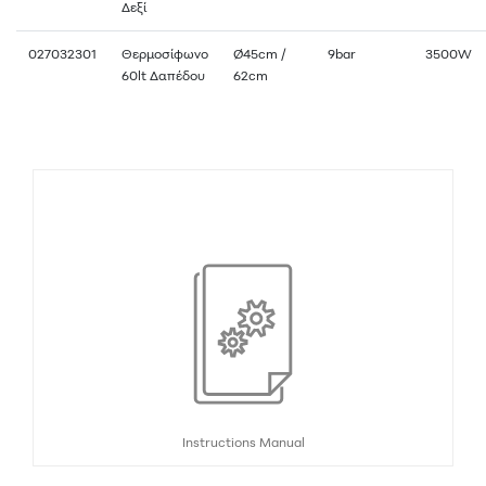
Δεξί
027032301
Θερμοσίφωνο
Ø45cm /
9bar
3500W
60lt Δαπέδου
62cm
Instructions Manual