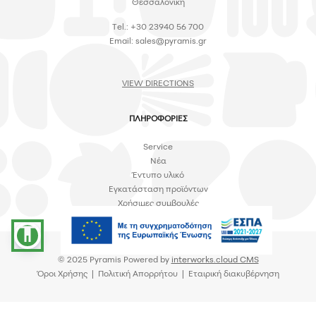
Θεσσαλονίκη
Tel.: +30 23940 56 700
Email:
sales@pyramis.gr
VIEW DIRECTIONS
ΠΛΗΡΟΦΟΡΙΕΣ
Service
Νέα
Έντυπο υλικό
Εγκατάσταση προϊόντων
Χρήσιμες συμβουλές
accessibility
© 2025 Pyramis Powered by
interworks.cloud CMS
Όροι Χρήσης
|
Πολιτική Απορρήτου
|
Εταιρική διακυβέρνηση