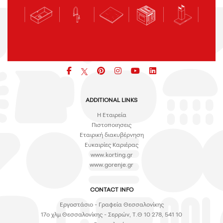
Facebook
pinterest
icon
icon
icon
ADDITIONAL LINKS
H Εταιρεία
Πιστοποιησεις
Εταιρική διακυβέρνηση
Ευκαιρίες Καριέρας
www.korting.gr
www.gorenje.gr
CONTACT INFO
Εργοστάσιο - Γραφεία Θεσσαλονίκης
17ο χλμ Θεσσαλονίκης - Σερρών, Τ.Θ 10 278, 541 10