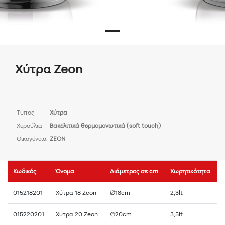
Χύτρα Zeon
Τύπος
Χύτρα
Χερούλια
Βακελιτικά θερμομονωτικά (soft touch)
Οικογένεια
ZEON
Κωδικός
Όνομα
Διάμετρος σε cm
Χωρητικότητα
015218201
Χύτρα 18 Zeon
∅18cm
2,3lt
015220201
Χύτρα 20 Zeon
∅20cm
3,5lt