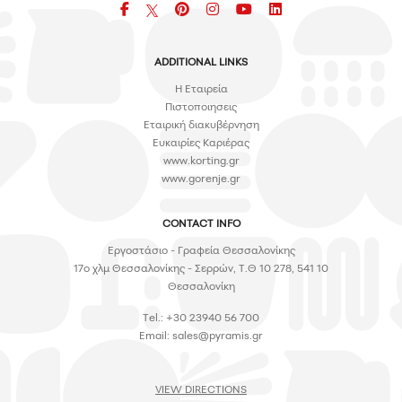
Facebook
pinterest
icon
icon
icon
ADDITIONAL LINKS
H Εταιρεία
Πιστοποιησεις
Εταιρική διακυβέρνηση
Ευκαιρίες Καριέρας
www.korting.gr
www.gorenje.gr
CONTACT INFO
Εργοστάσιο - Γραφεία Θεσσαλονίκης
17ο χλμ Θεσσαλονίκης - Σερρών, Τ.Θ 10 278, 541 10
Θεσσαλονίκη
Tel.: +30 23940 56 700
Email:
sales@pyramis.gr
VIEW DIRECTIONS