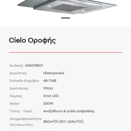
Cielo Οροφής
Κωδικός
065018501
Διακόπτες
Ηλεκτρονικοί
Επίπεδο Θορύβου
48-71dB
Διαστάσεις
90cm
Λάμπες
Σποτ LED
Moter
250W
Τύπος - Υλικό
Ανοξείδωτο & γυάλι ασφαλείας
Απορροφητικότητα
850m³/h (IEC: 625m³/h)
(Ελευθέρας Ροής)