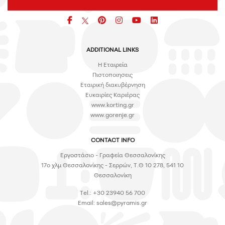
Facebook
pinterest
icon
icon
icon
ADDITIONAL LINKS
H Εταιρεία
Πιστοποιησεις
Εταιρική διακυβέρνηση
Ευκαιρίες Καριέρας
www.korting.gr
www.gorenje.gr
CONTACT INFO
Εργοστάσιο - Γραφεία Θεσσαλονίκης
17ο χλμ Θεσσαλονίκης - Σερρών, Τ.Θ 10 278, 541 10
Θεσσαλονίκη
Tel.: +30 23940 56 700
Email:
sales@pyramis.gr