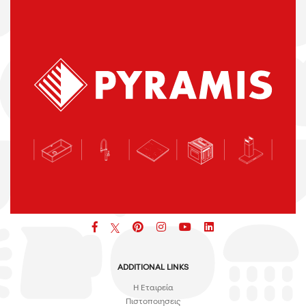
Facebook
pinterest
icon
icon
icon
ADDITIONAL LINKS
H Εταιρεία
Πιστοποιησεις