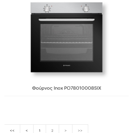
Φούρνος Inox PO78010008SIX
<<
<
1
2
>
>>