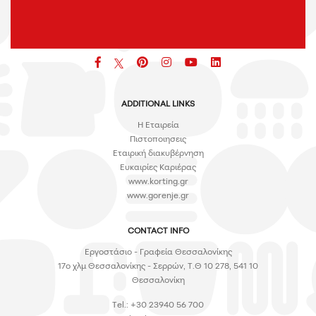
Facebook
pinterest
icon
icon
icon
ADDITIONAL LINKS
H Εταιρεία
Πιστοποιησεις
Εταιρική διακυβέρνηση
Ευκαιρίες Καριέρας
www.korting.gr
www.gorenje.gr
CONTACT INFO
Εργοστάσιο - Γραφεία Θεσσαλονίκης
17ο χλμ Θεσσαλονίκης - Σερρών, Τ.Θ 10 278, 541 10
Θεσσαλονίκη
Tel.: +30 23940 56 700