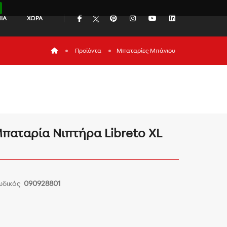
icon
icon
icon
icon
icon
ΙΑ
ΧΩΡΑ
icon
Προϊόντα
Μπαταρίες Μπάνιου
παταρία Νιπτήρα Libreto XL
ωδικός
090928801