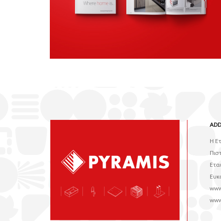
ADD
H Ε
Πισ
Ετα
Ευκ
www
www