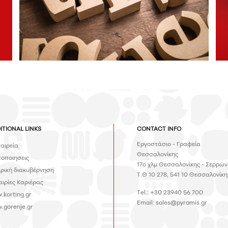
ITIONAL LINKS
CONTACT INFO
Εργοστάσιο - Γραφεία
ταιρεία
Θεσσαλονίκης
τοποιησεις
17ο χλμ Θεσσαλονίκης - Σερρών
ιρική διακυβέρνηση
Τ.Θ 10 278, 541 10 Θεσσαλονίκη
αιρίες Καριέρας
Tel.: +30 23940 56 700
.korting.gr
Email:
sales@pyramis.gr
.gorenje.gr