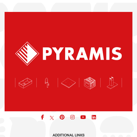
Facebook
pinterest
icon
icon
icon
ADDITIONAL LINKS