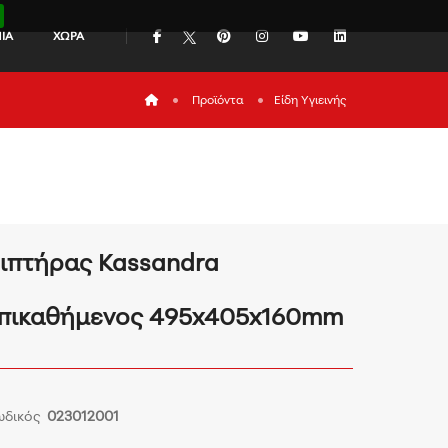
icon
icon
icon
icon
icon
ΙΑ
ΧΩΡΑ
icon
Προϊόντα
Είδη Υγιεινής
ιπτήρας Kassandra
πικαθήμενος 495x405x160mm
ωδικός
023012001