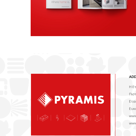
ADD
H Ε
Πισ
Ετα
Ευκ
www
www