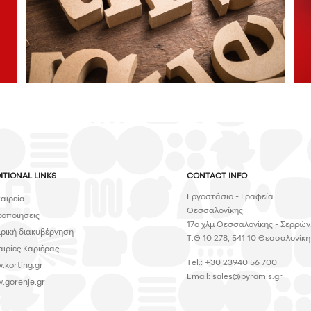
ITIONAL LINKS
CONTACT INFO
Εργοστάσιο - Γραφεία
ταιρεία
Θεσσαλονίκης
τοποιησεις
17ο χλμ Θεσσαλονίκης - Σερρών
ιρική διακυβέρνηση
Τ.Θ 10 278, 541 10 Θεσσαλονίκη
αιρίες Καριέρας
Tel.: +30 23940 56 700
.korting.gr
Email:
sales@pyramis.gr
.gorenje.gr