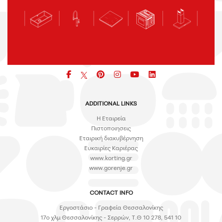
Facebook
pinterest
icon
icon
icon
ADDITIONAL LINKS
H Εταιρεία
Πιστοποιησεις
Εταιρική διακυβέρνηση
Ευκαιρίες Καριέρας
www.korting.gr
www.gorenje.gr
CONTACT INFO
Εργοστάσιο - Γραφεία Θεσσαλονίκης
17ο χλμ Θεσσαλονίκης - Σερρών, Τ.Θ 10 278, 541 10