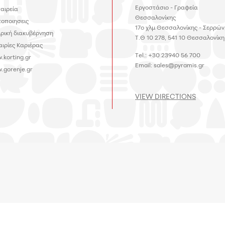
Εργοστάσιο - Γραφεία
ταιρεία
Θεσσαλονίκης
τοποιησεις
17ο χλμ Θεσσαλονίκης - Σερρών
ιρική διακυβέρνηση
Τ.Θ 10 278, 541 10 Θεσσαλονίκη
αιρίες Καριέρας
Tel.: +30 23940 56 700
.korting.gr
Email:
sales@pyramis.gr
.gorenje.gr
VIEW DIRECTIONS