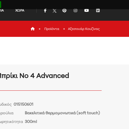
icon
icon
icon
icon
icon
ΙΑ
ΧΩΡΑ
icon
Προϊόντα
Αξεσουάρ Κουζίνας
πρίκι Νο 4 Advanced
ωδικός
015150601
ερούλια
Βακελιτικά θερμομονωτικά (soft touch)
ωρητικότητα
300ml