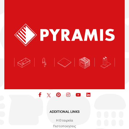
Facebook
pinterest
icon
icon
icon
ADDITIONAL LINKS
H Εταιρεία
Πιστοποιησεις