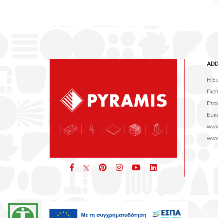
ADD
H Ε
Πισ
Ετα
Ευκ
www
www
Facebook
pinterest
icon
icon
icon