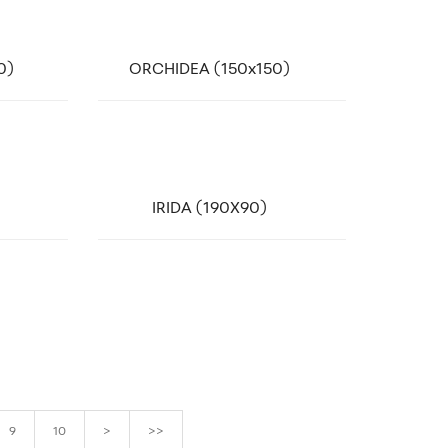
link
0)
ORCHIDEA (150x150)
link
IRIDA (190X90)
9
10
>
>>