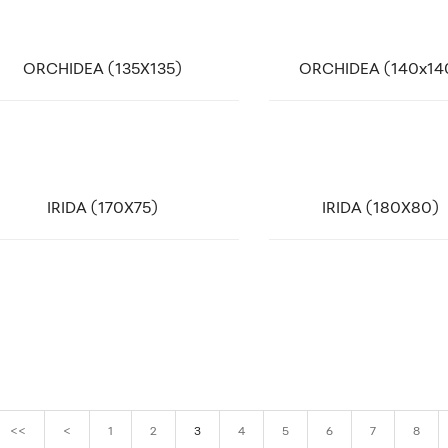
ink
link
ORCHIDEA (135X135)
ORCHIDEA (140x14
ink
link
IRIDA (170X75)
IRIDA (180X80)
<<
<
1
2
3
4
5
6
7
8