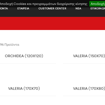
Αποδοχή Cookies και προγραμμάτων διαχείρισης κίνησης
Αποδοχή
ΪΟΝΤΑ
ΕΤΑΙΡΕΙΑ
CUSTOMER CENTER
ΝΕΑ
ΕΠΙΚΟΙΝΩ
96 Προϊόντα
ink
link
ORCHIDEA (120X120)
VALERIA (150X70
ink
link
VALERIA (170X70)
VALERIA (170X80