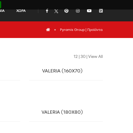
ΝΙΑ
ΧΩΡΑ
icon
icon
icon
icon
icon
icon
Pyramis Group | Προϊόντα
12
|
30
|
View All
link
)
VALERIA (160X70)
link
)
VALERIA (180X80)