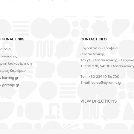
ITIONAL LINKS
CONTACT INFO
Εργοστάσιο - Γραφεία
ταιρεία
Θεσσαλονίκης
τοποιησεις
17ο χλμ Θεσσαλονίκης - Σερρών
ιρική διακυβέρνηση
Τ.Θ 10 278, 541 10 Θεσσαλονίκη
αιρίες Καριέρας
Tel.: +30 23940 56 700
.korting.gr
Email:
sales@pyramis.gr
.gorenje.gr
VIEW DIRECTIONS