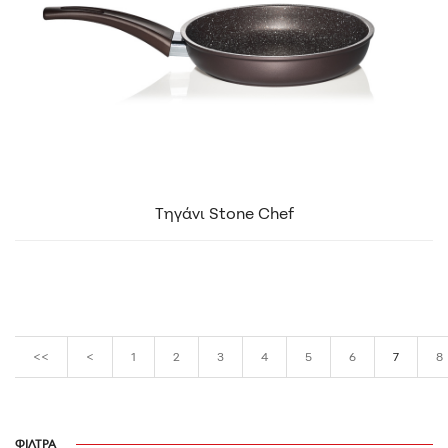
Τηγάνι Stone Chef
<<
<
1
2
3
4
5
6
7
8
ΦΙΛΤΡΑ