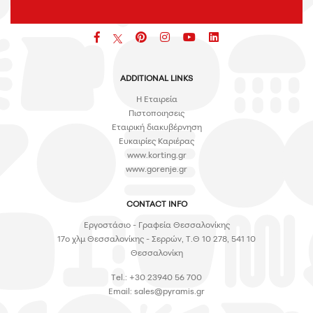
Facebook
pinterest
icon
icon
icon
ADDITIONAL LINKS
H Εταιρεία
Πιστοποιησεις
Εταιρική διακυβέρνηση
Ευκαιρίες Καριέρας
www.korting.gr
www.gorenje.gr
CONTACT INFO
Εργοστάσιο - Γραφεία Θεσσαλονίκης
17ο χλμ Θεσσαλονίκης - Σερρών, Τ.Θ 10 278, 541 10
Θεσσαλονίκη
Tel.: +30 23940 56 700
Email:
sales@pyramis.gr