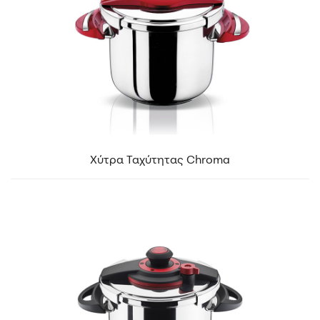
Χύτρα Ταχύτητας Chroma